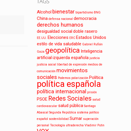
TAGS
bienestar
Alcohol
bipartidismo
BNG
China
democracia
defensa nacional
derechos humanos
desigualdad social
doble rasero
Elecciones
Estados Unidos
EE.UU.
ERC
estilo de vida saludable
Gabriel Rufián
geopolítica
Inteligencia
Gaza
artificial
izquierda española
justicia
justicia social
libertad de expresión
medios de
movimientos
comunicación
sociales
Política
Podemos
polarización
política española
política internacional
prisión
Redes Sociales
PSOE
salud
salud pública
cardiovascular
Santiago
Abascal
Segunda República
sistema político
Sumar
español
sostenibilidad
superación
personal
Tecnología
ultraderecha
Vladimir Putin