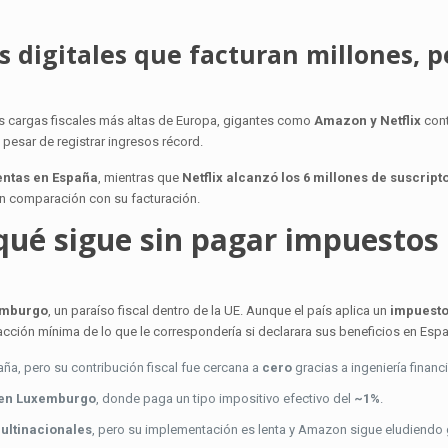
es digitales que facturan millones, p
s cargas fiscales más altas de Europa, gigantes como
Amazon y Netflix
cont
esar de registrar ingresos récord.
entas en España
, mientras que
Netflix alcanzó los 6 millones de suscript
en comparación con su facturación.
qué sigue sin pagar impuestos
emburgo
, un paraíso fiscal dentro de la UE. Aunque el país aplica un
impuesto 
acción mínima de lo que le correspondería si declarara sus beneficios en Esp
ña, pero su contribución fiscal fue cercana a
cero
gracias a ingeniería financi
 en Luxemburgo
, donde paga un tipo impositivo efectivo del
~1%
.
ultinacionales
, pero su implementación es lenta y Amazon sigue eludiendo 