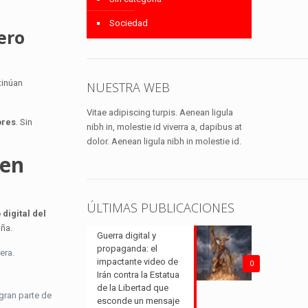
Sociedad
ero
inúan
NUESTRA WEB
Vitae adipiscing turpis. Aenean ligula
ores
. Sin
nibh in, molestie id viverra a, dapibus at
dolor. Aenean ligula nibh in molestie id.
 en
ÚLTIMAS PUBLICACIONES
digital del
aña.
Guerra digital y
propaganda: el
era.
impactante video de
0
Irán contra la Estatua
de la Libertad que
gran parte de
esconde un mensaje