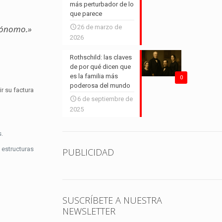
más perturbador de lo
que parece
26 de marzo de
utónomo.»
2026
Rothschild: las claves
de por qué dicen que
es la familia más
0
poderosa del mundo
r su factura
6 de septiembre de
2025
s.
 estructuras
PUBLICIDAD
SUSCRÍBETE A NUESTRA
NEWSLETTER