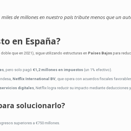
 miles de millones en nuestro país tribute menos que un a
usto en España?
l doble que en 2021), sigue utilizando estructuras en
Países Bajos
para reduci
es
, pero solo pagó
€1,2 millones en impuestos
(un 1% efectivo).
landesa,
Netflix International BV
, que opera con acuerdos fiscales favorable
servicios digitales
, Netflix logra reducir su impacto mediante deducciones y
para solucionarlo?
ngresos superiores a €750 millones.