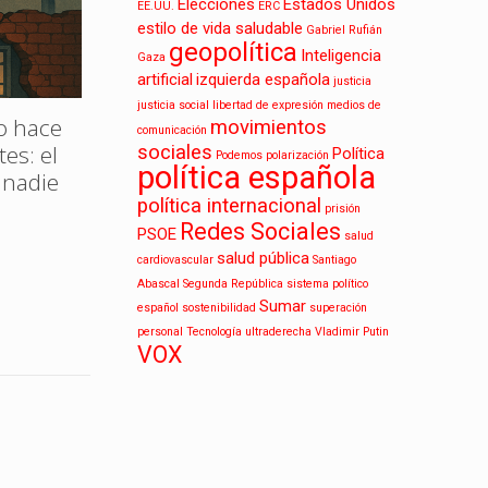
Elecciones
Estados Unidos
EE.UU.
ERC
estilo de vida saludable
Gabriel Rufián
geopolítica
La invasión china: ¿amenaza
Inteligencia
Gaza
artificial
izquierda española
real o humo comercial?
justicia
justicia social
libertad de expresión
medios de
o hace
Huert
movimientos
comunicación
es: el
pasaj
sociales
Política
Podemos
polarización
Leer más
política española
 nadie
renta
ciud
política internacional
prisión
Redes Sociales
PSOE
salud
salud pública
cardiovascular
Santiago
Abascal
Segunda República
sistema político
Sumar
español
sostenibilidad
superación
personal
Tecnología
ultraderecha
Vladimir Putin
VOX