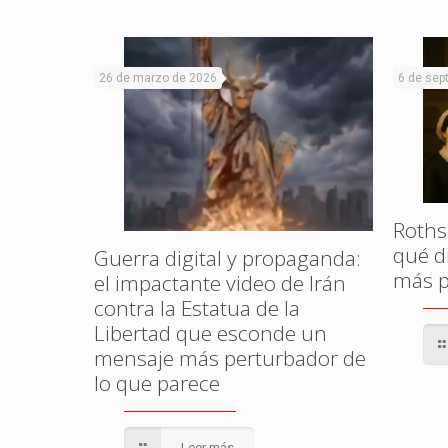
26 de marzo de 2026
6 de sep
Rothsc
qué di
Guerra digital y propaganda:
más p
el impactante video de Irán
contra la Estatua de la
Libertad que esconde un
mensaje más perturbador de
lo que parece
Leer más