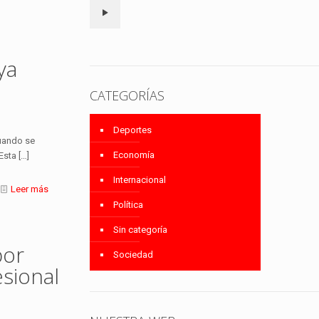
ya
y
CATEGORÍAS
Deportes
cuando se
Economía
 Esta
[…]
Internacional
Leer más
Política
Sin categoría
por
Sociedad
sional