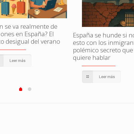
n se va realmente de
iones en España? El
España se hunde si n
to desigual del verano
esto con los inmigrant
polémico secreto que
quiere hablar
Leer más
Leer más