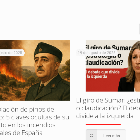
osto de 2025
19 de agosto de 2025
El giro de Sumar: ¿est
o claudicación? El de
lación de pinos de
divide a la izquierda
o: 5 claves ocultas de su
to en los incendios
tales de España
Leer más