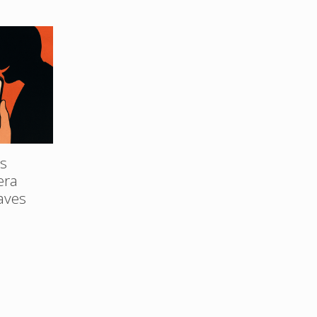
s
era
laves