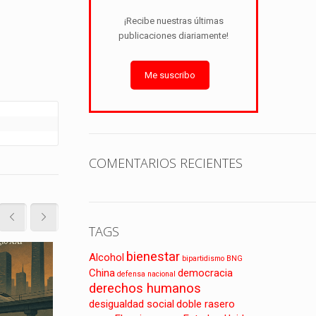
¡Recibe nuestras últimas
Leer más
publicaciones diariamente!
Me suscribo
COMENTARIOS RECIENTES
TAGS
bienestar
Alcohol
bipartidismo
BNG
28 de julio de 2025
11 de ag
China
democracia
defensa nacional
derechos humanos
desigualdad social
doble rasero