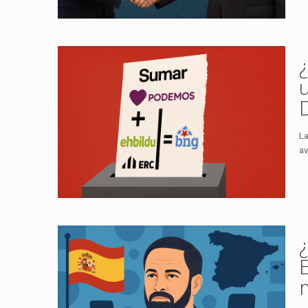
La
av