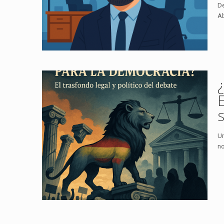
De
Ab
Un
no