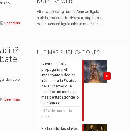
NUESTRA WEB
antiago
Vitae adipiscing turpis. Aenean ligula
nibh in, molestie id viverra a, dapibus at
Leer más
dolor. Aenean ligula nibh in molestie id.
acia?
ÚLTIMAS PUBLICACIONES
ebate
Guerra digital y
propaganda: el
impactante video de
0
rga, donde el
Irán contra la Estatua
de la Libertad que
esconde un mensaje
más perturbador de lo
Leer más
que parece
26 de marzo de
2026
Rothschild: las claves