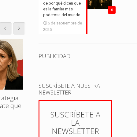
de por qué dicen que
es la familia más
0
poderosa del mundo
6 de septiembre de
2025
17 de agosto de 2025
12 de ag
PUBLICIDAD
SUSCRÍBETE A NUESTRA
NEWSLETTER
rategia
Políti
bate que
Vivo:
Foto pendiente entre
Encru
SUSCRÍBETE A
Sánchez y Puigdemont: la
LA
jugada política que podría
cambiarlo todo
NEWSLETTER