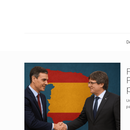
D
Un
pa