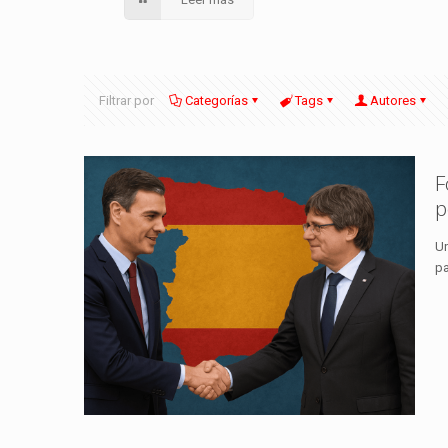
Filtrar por
Categorías
Tags
Autores
F
p
Un
pa