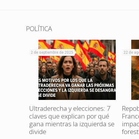
POLÍTICA
2 de septiembre de 2025
22 de ag
al Rojo
ta en La
Ultraderecha y elecciones: 7
Repob
claves que explican por qué
Franc
gana mientras la izquierda se
impac
divide
fores