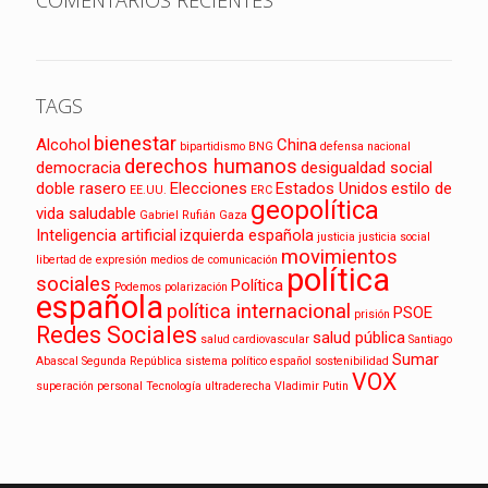
COMENTARIOS RECIENTES
TAGS
bienestar
Alcohol
China
bipartidismo
BNG
defensa nacional
derechos humanos
democracia
desigualdad social
doble rasero
Elecciones
Estados Unidos
estilo de
EE.UU.
ERC
geopolítica
vida saludable
Gabriel Rufián
Gaza
Inteligencia artificial
izquierda española
justicia
justicia social
movimientos
libertad de expresión
medios de comunicación
política
sociales
Política
Podemos
polarización
española
política internacional
PSOE
prisión
Redes Sociales
salud pública
salud cardiovascular
Santiago
Sumar
Abascal
Segunda República
sistema político español
sostenibilidad
VOX
superación personal
Tecnología
ultraderecha
Vladimir Putin