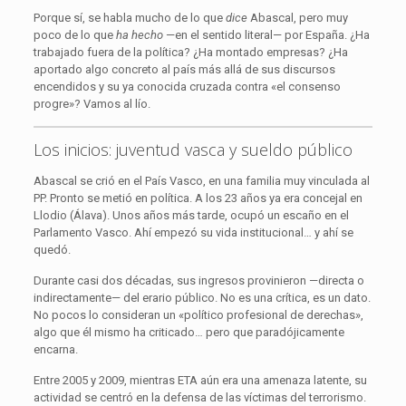
Porque sí, se habla mucho de lo que
dice
Abascal, pero muy
poco de lo que
ha hecho
—en el sentido literal— por España. ¿Ha
trabajado fuera de la política? ¿Ha montado empresas? ¿Ha
aportado algo concreto al país más allá de sus discursos
encendidos y su ya conocida cruzada contra «el consenso
progre»? Vamos al lío.
Los inicios: juventud vasca y sueldo público
Abascal se crió en el País Vasco, en una familia muy vinculada al
PP. Pronto se metió en política. A los 23 años ya era concejal en
Llodio (Álava). Unos años más tarde, ocupó un escaño en el
Parlamento Vasco. Ahí empezó su vida institucional… y ahí se
quedó.
Durante casi dos décadas, sus ingresos provinieron —directa o
indirectamente— del erario público. No es una crítica, es un dato.
No pocos lo consideran un «político profesional de derechas»,
algo que él mismo ha criticado… pero que paradójicamente
encarna.
Entre 2005 y 2009, mientras ETA aún era una amenaza latente, su
actividad se centró en la defensa de las víctimas del terrorismo.