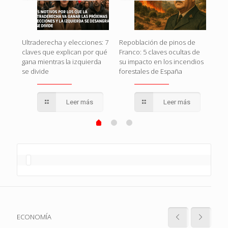
Rojo
El g
Ultraderecha y elecciones: 7
Repoblación de pinos de
en
o c
claves que explican por qué
Franco: 5 claves ocultas de
que
gana mientras la izquierda
su impacto en los incendios
se divide
forestales de España
Leer más
Leer más
ECONOMÍA