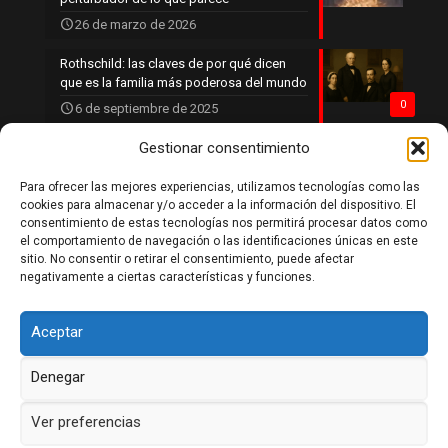
26 de marzo de 2026
Rothschild: las claves de por qué dicen
que es la familia más poderosa del mundo
0
6 de septiembre de 2025
Gestionar consentimiento
Para ofrecer las mejores experiencias, utilizamos tecnologías como las
Política de privacidad
cookies para almacenar y/o acceder a la información del dispositivo. El
Política de cookies
consentimiento de estas tecnologías nos permitirá procesar datos como
Aviso legal
el comportamiento de navegación o las identificaciones únicas en este
Contacto
sitio. No consentir o retirar el consentimiento, puede afectar
negativamente a ciertas características y funciones.
Aceptar
Denegar
DaleLikeSiTeGustaria 2026
Ver preferencias