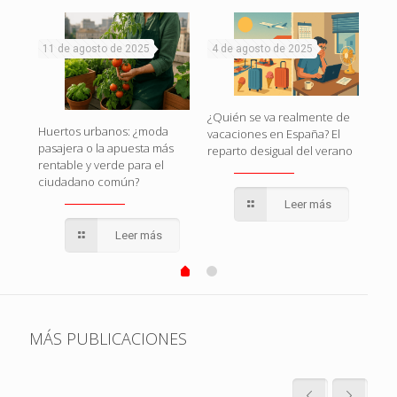
11 de agosto de 2025
4 de agosto de 2025
1 d
naza
¿Quién se va realmente de
Huertos urbanos: ¿moda
Esp
vacaciones en España? El
pasajera o la apuesta más
esto
reparto desigual del verano
rentable y verde para el
pol
ciudadano común?
qui
Leer más
Leer más
MÁS PUBLICACIONES