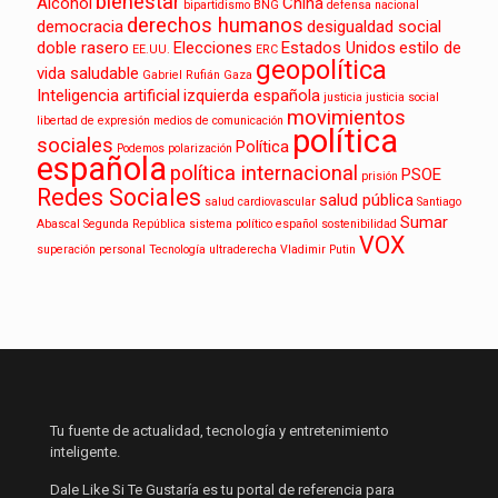
bienestar
Alcohol
China
bipartidismo
BNG
defensa nacional
derechos humanos
democracia
desigualdad social
doble rasero
Elecciones
Estados Unidos
estilo de
EE.UU.
ERC
geopolítica
vida saludable
Gabriel Rufián
Gaza
Inteligencia artificial
izquierda española
justicia
justicia social
movimientos
libertad de expresión
medios de comunicación
política
sociales
Política
Podemos
polarización
española
política internacional
PSOE
prisión
Redes Sociales
salud pública
salud cardiovascular
Santiago
Sumar
Abascal
Segunda República
sistema político español
sostenibilidad
VOX
superación personal
Tecnología
ultraderecha
Vladimir Putin
Tu fuente de actualidad, tecnología y entretenimiento
inteligente.
Dale Like Si Te Gustaría es tu portal de referencia para