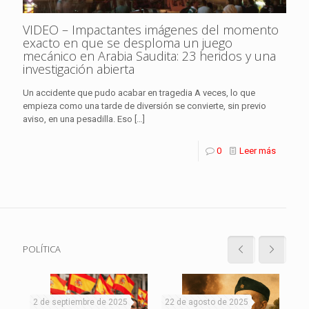
VIDEO – Impactantes imágenes del momento
exacto en que se desploma un juego
mecánico en Arabia Saudita: 23 heridos y una
investigación abierta
Un accidente que pudo acabar en tragedia A veces, lo que
empieza como una tarde de diversión se convierte, sin previo
aviso, en una pesadilla. Eso
[…]
0
Leer más
POLÍTICA
2 de septiembre de 2025
22 de agosto de 2025
19