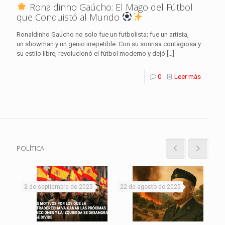
Ronaldinho Gaúcho: El Mago del Fútbol
que Conquistó al Mundo
Ronaldinho Gaúcho no solo fue un futbolista; fue un artista,
un showman y un genio irrepetible. Con su sonrisa contagiosa y
su estilo libre, revolucionó el fútbol moderno y dejó
[…]
0
Leer más
POLÍTICA
2 de septiembre de 2025
22 de agosto de 2025
19