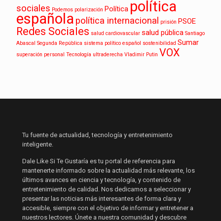
política
sociales
Política
Podemos
polarización
española
política internacional
PSOE
prisión
Redes Sociales
salud pública
salud cardiovascular
Santiago
Sumar
Abascal
Segunda República
sistema político español
sostenibilidad
VOX
superación personal
Tecnología
ultraderecha
Vladimir Putin
Tu fuente de actualidad, tecnología y entretenimiento
inteligente.
Dale Like Si Te Gustaría es tu portal de referencia para
mantenerte informado sobre la actualidad más relevante, los
últimos avances en ciencia y tecnología, y contenido de
entretenimiento de calidad. Nos dedicamos a seleccionar y
presentar las noticias más interesantes de forma clara y
accesible, siempre con el objetivo de informar y entretener a
nuestros lectores. Únete a nuestra comunidad y descubre