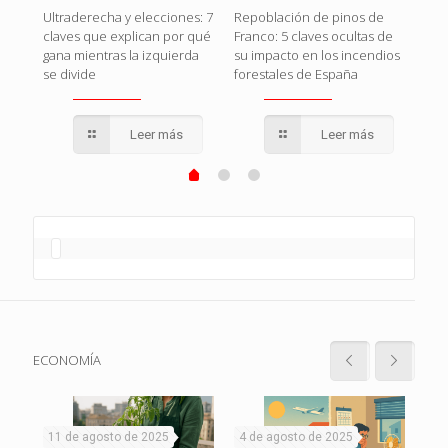
Rojo
El g
Ultraderecha y elecciones: 7
Repoblación de pinos de
en
o c
claves que explican por qué
Franco: 5 claves ocultas de
que
gana mientras la izquierda
su impacto en los incendios
se divide
forestales de España
Leer más
Leer más
ECONOMÍA
11 de agosto de 2025
4 de agosto de 2025
1 d