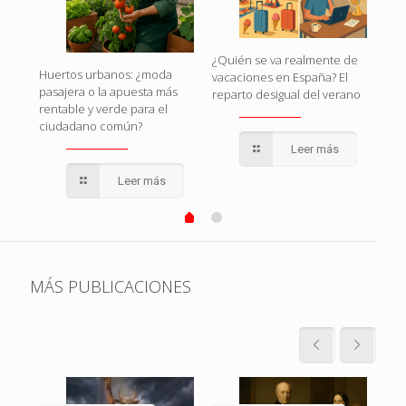
naza
¿Quién se va realmente de
Huertos urbanos: ¿moda
Esp
vacaciones en España? El
pasajera o la apuesta más
esto
reparto desigual del verano
rentable y verde para el
pol
ciudadano común?
qui
Leer más
Leer más
MÁS PUBLICACIONES