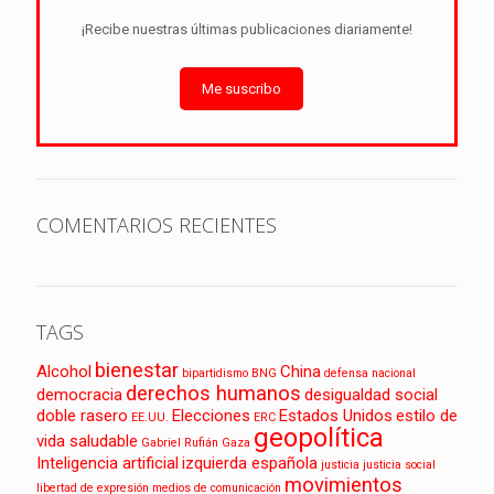
¡Recibe nuestras últimas publicaciones diariamente!
Me suscribo
COMENTARIOS RECIENTES
TAGS
bienestar
Alcohol
China
bipartidismo
BNG
defensa nacional
derechos humanos
democracia
desigualdad social
doble rasero
Elecciones
Estados Unidos
estilo de
EE.UU.
ERC
geopolítica
vida saludable
Gabriel Rufián
Gaza
Inteligencia artificial
izquierda española
justicia
justicia social
movimientos
libertad de expresión
medios de comunicación