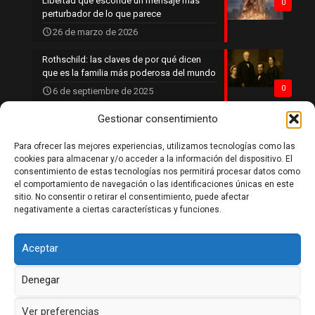
Libertad que esconde un mensaje más
0
perturbador de lo que parece
26 de marzo de 2026
Rothschild: las claves de por qué dicen
que es la familia más poderosa del mundo
0
6 de septiembre de 2025
Gestionar consentimiento
Para ofrecer las mejores experiencias, utilizamos tecnologías como las
Política de privacidad
cookies para almacenar y/o acceder a la información del dispositivo. El
Política de cookies
consentimiento de estas tecnologías nos permitirá procesar datos como
Aviso legal
el comportamiento de navegación o las identificaciones únicas en este
Contacto
sitio. No consentir o retirar el consentimiento, puede afectar
negativamente a ciertas características y funciones.
Aceptar
Denegar
DaleLikeSiTeGustaria 2026
Ver preferencias