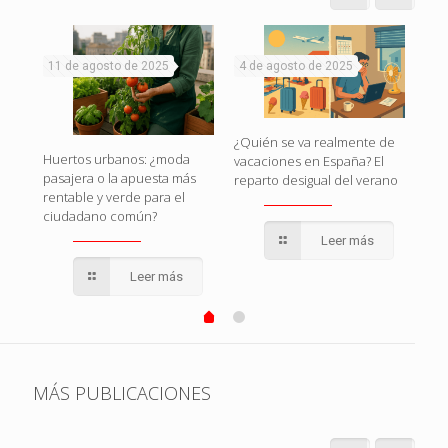
11 de agosto de 2025
4 de agosto de 2025
1 d
naza
¿Quién se va realmente de
Huertos urbanos: ¿moda
Esp
vacaciones en España? El
pasajera o la apuesta más
esto
reparto desigual del verano
rentable y verde para el
pol
ciudadano común?
qui
Leer más
Leer más
MÁS PUBLICACIONES