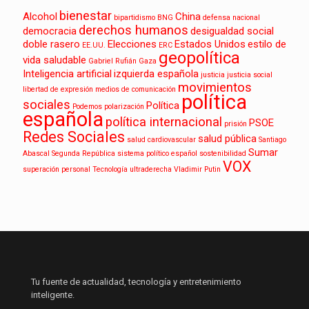
bienestar
Alcohol
China
bipartidismo
BNG
defensa nacional
derechos humanos
democracia
desigualdad social
doble rasero
Elecciones
Estados Unidos
estilo de
EE.UU.
ERC
geopolítica
vida saludable
Gabriel Rufián
Gaza
Inteligencia artificial
izquierda española
justicia
justicia social
movimientos
libertad de expresión
medios de comunicación
política
sociales
Política
Podemos
polarización
española
política internacional
PSOE
prisión
Redes Sociales
salud pública
salud cardiovascular
Santiago
Sumar
Abascal
Segunda República
sistema político español
sostenibilidad
VOX
superación personal
Tecnología
ultraderecha
Vladimir Putin
Tu fuente de actualidad, tecnología y entretenimiento
inteligente.