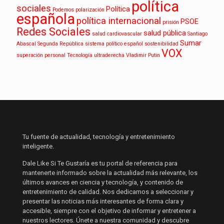
política
sociales
Política
Podemos
polarización
española
política internacional
PSOE
prisión
Redes Sociales
salud pública
salud cardiovascular
Santiago
Sumar
Abascal
Segunda República
sistema político español
sostenibilidad
VOX
superación personal
Tecnología
ultraderecha
Vladimir Putin
Tu fuente de actualidad, tecnología y entretenimiento
inteligente.
Dale Like Si Te Gustaría es tu portal de referencia para
mantenerte informado sobre la actualidad más relevante, los
últimos avances en ciencia y tecnología, y contenido de
entretenimiento de calidad. Nos dedicamos a seleccionar y
presentar las noticias más interesantes de forma clara y
accesible, siempre con el objetivo de informar y entretener a
nuestros lectores. Únete a nuestra comunidad y descubre