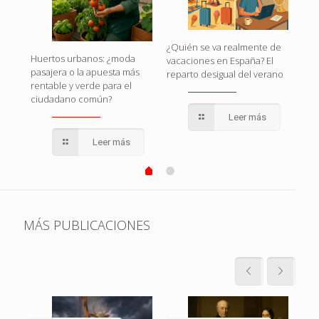
naza
¿Quién se va realmente de
Huertos urbanos: ¿moda
Esp
vacaciones en España? El
pasajera o la apuesta más
esto
reparto desigual del verano
rentable y verde para el
pol
ciudadano común?
qui
Leer más
Leer más
MÁS PUBLICACIONES