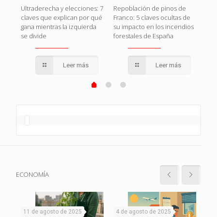
Rojo
El g
Ultraderecha y elecciones: 7
Repoblación de pinos de
en
o c
claves que explican por qué
Franco: 5 claves ocultas de
que
gana mientras la izquierda
su impacto en los incendios
se divide
forestales de España
Leer más
Leer más
ECONOMÍA
11 de agosto de 2025
4 de agosto de 2025
1 d