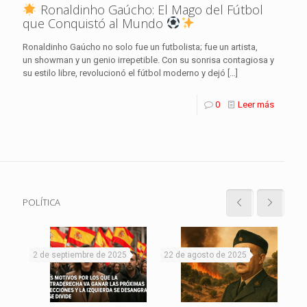
Ronaldinho Gaúcho: El Mago del Fútbol
que Conquistó al Mundo
Ronaldinho Gaúcho no solo fue un futbolista; fue un artista,
un showman y un genio irrepetible. Con su sonrisa contagiosa y
su estilo libre, revolucionó el fútbol moderno y dejó
[…]
0
Leer más
POLÍTICA
2 de septiembre de 2025
22 de agosto de 2025
19