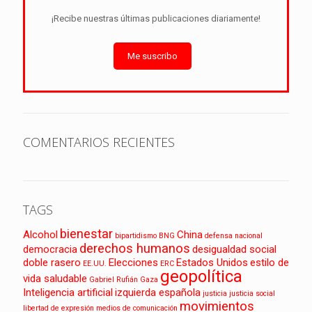
¡Recibe nuestras últimas publicaciones diariamente!
Me suscribo
COMENTARIOS RECIENTES
TAGS
bienestar
Alcohol
China
bipartidismo
BNG
defensa nacional
derechos humanos
democracia
desigualdad social
doble rasero
Elecciones
Estados Unidos
estilo de
EE.UU.
ERC
geopolítica
vida saludable
Gabriel Rufián
Gaza
Inteligencia artificial
izquierda española
justicia
justicia social
movimientos
libertad de expresión
medios de comunicación