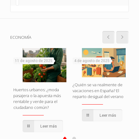
ECONOMÍA
11 de agosto de 2025
4 de agosto de 2025
1 d
naza
¿Quién se va realmente de
Huertos urbanos: ¿moda
Esp
vacaciones en España? El
pasajera o la apuesta más
esto
reparto desigual del verano
rentable y verde para el
pol
ciudadano común?
qui
Leer más
Leer más