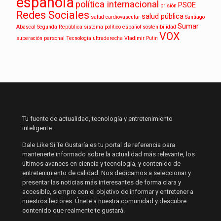
española
política internacional
PSOE
prisión
Redes Sociales
salud pública
salud cardiovascular
Santiago
Sumar
Abascal
Segunda República
sistema político español
sostenibilidad
VOX
superación personal
Tecnología
ultraderecha
Vladimir Putin
Tu fuente de actualidad, tecnología y entretenimiento
inteligente.
Dale Like Si Te Gustaría es tu portal de referencia para
mantenerte informado sobre la actualidad más relevante, los
últimos avances en ciencia y tecnología, y contenido de
entretenimiento de calidad. Nos dedicamos a seleccionar y
presentar las noticias más interesantes de forma clara y
accesible, siempre con el objetivo de informar y entretener a
nuestros lectores. Únete a nuestra comunidad y descubre
contenido que realmente te gustará.