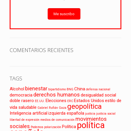
Me suscribo
COMENTARIOS RECIENTES
TAGS
bienestar
Alcohol
China
bipartidismo
BNG
defensa nacional
derechos humanos
democracia
desigualdad social
doble rasero
Elecciones
Estados Unidos
estilo de
EE.UU.
ERC
geopolítica
vida saludable
Gabriel Rufián
Gaza
Inteligencia artificial
izquierda española
justicia
justicia social
movimientos
libertad de expresión
medios de comunicación
política
sociales
Política
Podemos
polarización