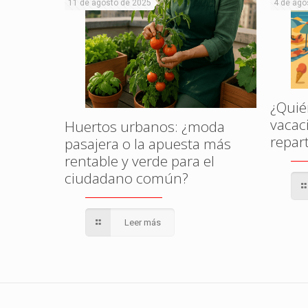
11 de agosto de 2025
4 de ago
amenaza
l?
¿Quié
vacac
Huertos urbanos: ¿moda
repar
pasajera o la apuesta más
rentable y verde para el
ciudadano común?
Leer más