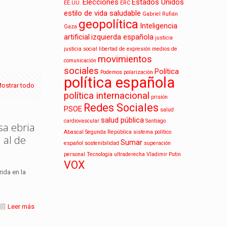
Elecciones
Estados Unidos
EE.UU.
ERC
estilo de vida saludable
Gabriel Rufián
geopolítica
Inteligencia
Gaza
artificial
izquierda española
justicia
justicia social
libertad de expresión
medios de
movimientos
comunicación
sociales
Política
Podemos
polarización
política española
ostrar todo
política internacional
prisión
Redes Sociales
PSOE
salud
salud pública
cardiovascular
Santiago
sa ebria
Abascal
Segunda República
sistema político
 al de
Sumar
español
sostenibilidad
superación
personal
Tecnología
ultraderecha
Vladimir Putin
VOX
rida en la
Leer más