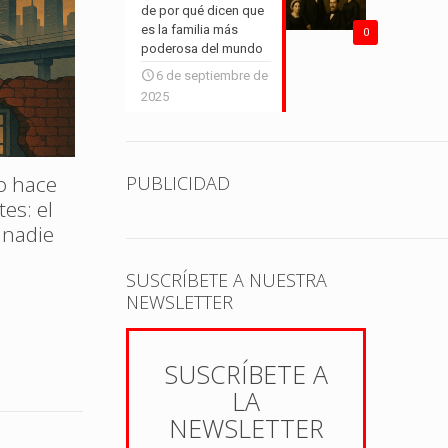
28 de julio de 2025
11 de ag
de por qué dicen que
es la familia más
0
poderosa del mundo
6 de septiembre de
2025
La invasión china: ¿amenaza
real o humo comercial?
o hace
Huert
PUBLICIDAD
es: el
pasaj
Leer más
 nadie
renta
ciud
SUSCRÍBETE A NUESTRA
NEWSLETTER
SUSCRÍBETE A
LA
NEWSLETTER