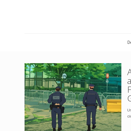
D
Un
ci