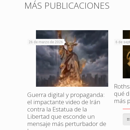
MÁS PUBLICACIONES
26 de marzo de 2026
6 de sep
Rothsc
qué di
Guerra digital y propaganda:
más p
el impactante video de Irán
contra la Estatua de la
Libertad que esconde un
mensaje más perturbador de