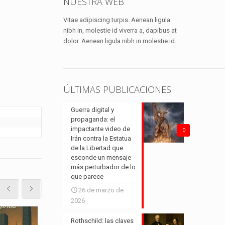
NUESTRA WEB
jugada política que podría
cambiarlo todo
Vitae adipiscing turpis. Aenean ligula
nibh in, molestie id viverra a, dapibus at
dolor. Aenean ligula nibh in molestie id.
Leer más
ÚLTIMAS PUBLICACIONES
Guerra digital y
propaganda: el
impactante video de
0
Irán contra la Estatua
de la Libertad que
esconde un mensaje
más perturbador de lo
que parece
26 de marzo de
2026
Rothschild: las claves