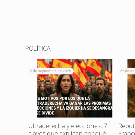
POLÍTICA
2 de septiembre de 2025
22 de ag
al Rojo
ta en La
Ultraderecha y elecciones: 7
Repob
claves que explican por qué
Franc