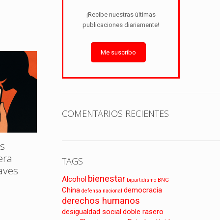
¡Recibe nuestras últimas
publicaciones diariamente!
Me suscribo
COMENTARIOS RECIENTES
s
era
TAGS
laves
bienestar
Alcohol
bipartidismo
BNG
China
democracia
defensa nacional
derechos humanos
desigualdad social
doble rasero