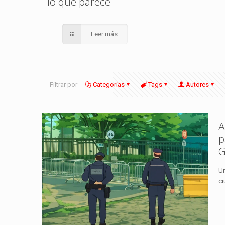
lo que parece
Leer más
Filtrar por
Categorías
Tags
Autores
A
p
G
Un
ci