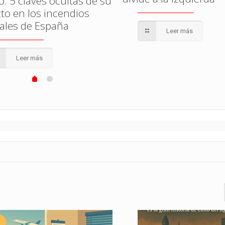
o: 5 claves ocultas de su
to en los incendios
tales de España
Leer más
Leer más