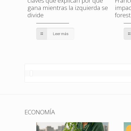
claves que explican por qué
Franc
gana mientras la izquierda se
impac
divide
fores
Leer más
ECONOMÍA