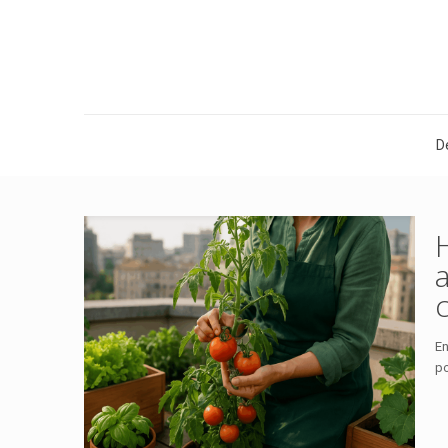
D
En
po