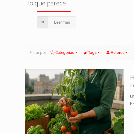
lo que parece
Leer más
Filtrar por
Categorías
Tags
Autores
H
r
En
po