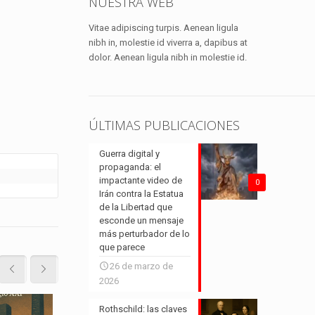
Sánchez y Puigdemont: la
NUESTRA WEB
jugada política que podría
Vitae adipiscing turpis. Aenean ligula
cambiarlo todo
nibh in, molestie id viverra a, dapibus at
dolor. Aenean ligula nibh in molestie id.
Leer más
ÚLTIMAS PUBLICACIONES
Guerra digital y
propaganda: el
impactante video de
0
Irán contra la Estatua
de la Libertad que
esconde un mensaje
más perturbador de lo
que parece
26 de marzo de
2026
Rothschild: las claves