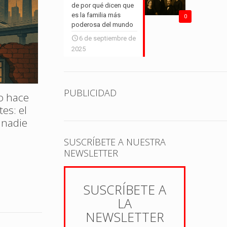
de por qué dicen que
28 de julio de 2025
11 de ag
es la familia más
0
poderosa del mundo
6 de septiembre de
2025
La invasión china: ¿amenaza
real o humo comercial?
PUBLICIDAD
o hace
Huert
es: el
pasaj
Leer más
 nadie
renta
ciud
SUSCRÍBETE A NUESTRA
NEWSLETTER
SUSCRÍBETE A
LA
NEWSLETTER