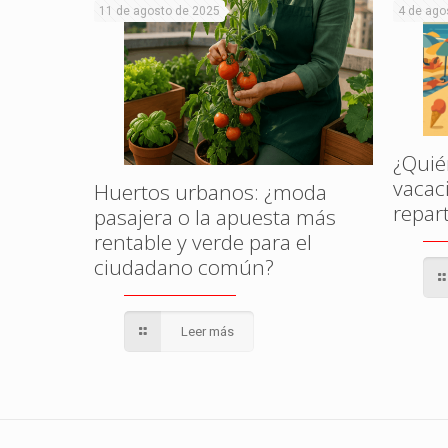
11 de agosto de 2025
4 de ago
amenaza
l?
¿Quié
vacac
Huertos urbanos: ¿moda
repar
pasajera o la apuesta más
rentable y verde para el
ciudadano común?
Leer más