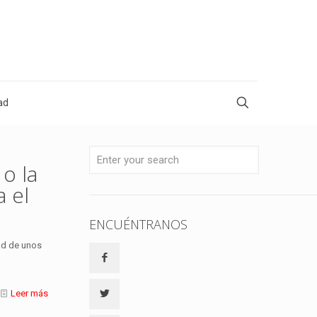
ad
o la
 el
ENCUÉNTRANOS
dad de unos
Leer más