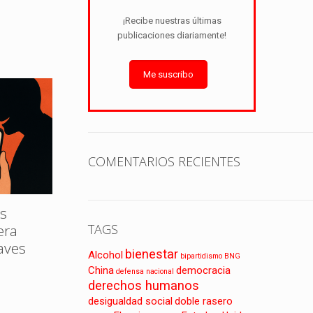
¡Recibe nuestras últimas
publicaciones diariamente!
Me suscribo
COMENTARIOS RECIENTES
s
era
TAGS
laves
bienestar
Alcohol
bipartidismo
BNG
China
democracia
defensa nacional
derechos humanos
desigualdad social
doble rasero