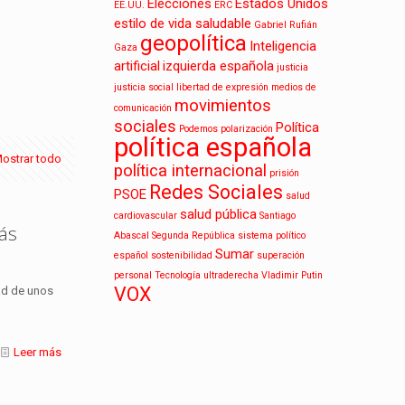
Elecciones
Estados Unidos
EE.UU.
ERC
estilo de vida saludable
Gabriel Rufián
geopolítica
Inteligencia
Gaza
artificial
izquierda española
justicia
justicia social
libertad de expresión
medios de
movimientos
comunicación
sociales
Política
Podemos
polarización
política española
ostrar todo
política internacional
prisión
Redes Sociales
PSOE
salud
salud pública
cardiovascular
Santiago
ás
Abascal
Segunda República
sistema político
Sumar
español
sostenibilidad
superación
personal
Tecnología
ultraderecha
Vladimir Putin
VOX
dad de unos
Leer más