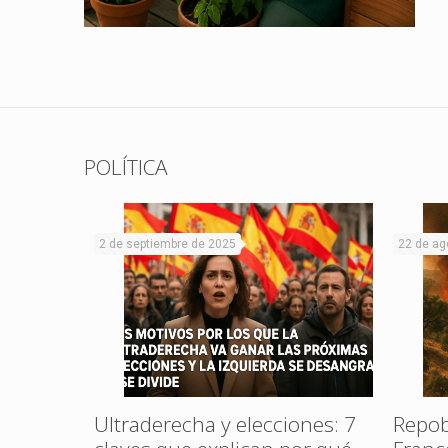
POLÍTICA
2 de septiembre de 2025
22 de ag
al Rojo
ta en La
Ultraderecha y elecciones: 7
Repob