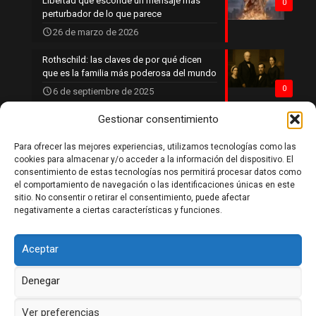
Libertad que esconde un mensaje más
0
perturbador de lo que parece
26 de marzo de 2026
Rothschild: las claves de por qué dicen
que es la familia más poderosa del mundo
0
6 de septiembre de 2025
Gestionar consentimiento
Para ofrecer las mejores experiencias, utilizamos tecnologías como las
Política de privacidad
cookies para almacenar y/o acceder a la información del dispositivo. El
Política de cookies
consentimiento de estas tecnologías nos permitirá procesar datos como
Aviso legal
el comportamiento de navegación o las identificaciones únicas en este
Contacto
sitio. No consentir o retirar el consentimiento, puede afectar
negativamente a ciertas características y funciones.
Aceptar
Denegar
DaleLikeSiTeGustaria 2026
Ver preferencias