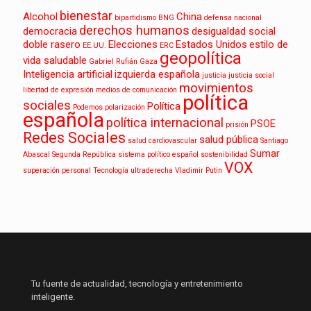
bienestar
Alcohol
China
bipartidismo
BNG
defensa nacional
derechos humanos
democracia
desigualdad social
doble rasero
Elecciones
Estados Unidos
estilo de
EE.UU.
ERC
geopolítica
vida saludable
Gabriel Rufián
Gaza
Inteligencia artificial
izquierda española
justicia
justicia social
movimientos
libertad de expresión
medios de comunicación
política
sociales
Política
Podemos
polarización
española
política internacional
PSOE
prisión
Redes Sociales
salud pública
salud cardiovascular
Santiago
Sumar
Abascal
Segunda República
sistema político español
sostenibilidad
VOX
superación personal
Tecnología
ultraderecha
Vladimir Putin
Tu fuente de actualidad, tecnología y entretenimiento
inteligente.