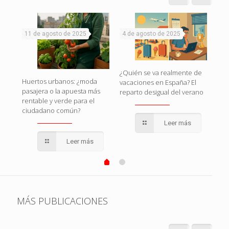
11 de agosto de 2025
4 de agosto de 2025
1 d
naza
¿Quién se va realmente de
Huertos urbanos: ¿moda
Esp
vacaciones en España? El
pasajera o la apuesta más
esto
reparto desigual del verano
rentable y verde para el
pol
ciudadano común?
qui
Leer más
Leer más
MÁS PUBLICACIONES