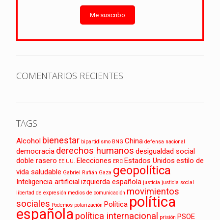
Me suscribo
COMENTARIOS RECIENTES
TAGS
bienestar
Alcohol
China
bipartidismo
BNG
defensa nacional
derechos humanos
democracia
desigualdad social
doble rasero
Elecciones
Estados Unidos
estilo de
EE.UU.
ERC
geopolítica
vida saludable
Gabriel Rufián
Gaza
Inteligencia artificial
izquierda española
justicia
justicia social
movimientos
libertad de expresión
medios de comunicación
política
sociales
Política
Podemos
polarización
española
política internacional
PSOE
prisión