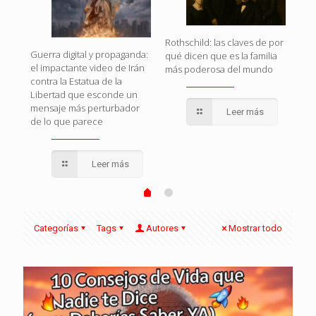
Rothschild: las claves de por
Cua
Guerra digital y propaganda:
qué dicen que es la familia
Uni
el impactante video de Irán
s
más poderosa del mundo
pote
contra la Estatua de la
que
Libertad que esconde un
mensaje más perturbador
Leer más
de lo que parece
Leer más
Categorías
Tags
Autores
Mostrar todo