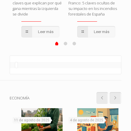
claves que explican por qué
Franco: 5 claves ocultas de
que
gana mientras la izquierda
su impacto en los incendios
se divide
forestales de España
Leer más
Leer más
ECONOMÍA
11 de agosto de 2025
4 de agosto de 2025
1 d