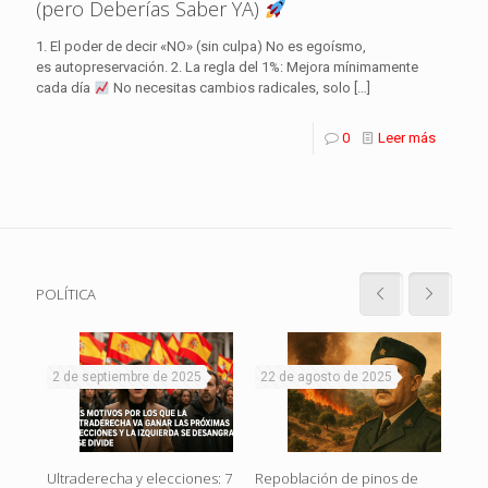
(pero Deberías Saber YA)
1. El poder de decir «NO» (sin culpa) No es egoísmo,
es autopreservación. 2. La regla del 1%: Mejora mínimamente
cada día
No necesitas cambios radicales, solo
[…]
0
Leer más
POLÍTICA
2 de septiembre de 2025
22 de agosto de 2025
19
Rojo
El g
Ultraderecha y elecciones: 7
Repoblación de pinos de
en
o c