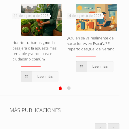
11 de agosto de 2025
4 de agosto de 2025
1 d
naza
¿Quién se va realmente de
Huertos urbanos: ¿moda
Esp
vacaciones en España? El
pasajera o la apuesta más
esto
reparto desigual del verano
rentable y verde para el
pol
ciudadano común?
qui
Leer más
Leer más
MÁS PUBLICACIONES