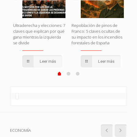
Rojo
El g
Ultraderecha y elecciones: 7
Repoblación de pinos de
en
o c
claves que explican por qué
Franco: 5 claves ocultas de
que
gana mientras la izquierda
su impacto en los incendios
se divide
forestales de España
Leer más
Leer más
ECONOMÍA