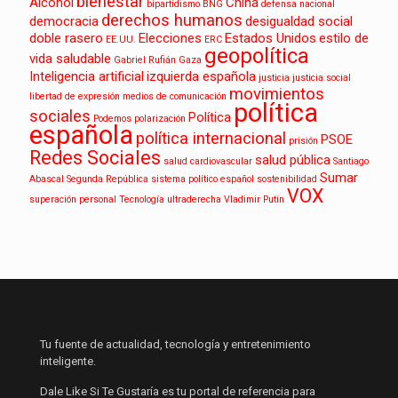
bienestar
Alcohol
China
bipartidismo
BNG
defensa nacional
derechos humanos
democracia
desigualdad social
doble rasero
Elecciones
Estados Unidos
estilo de
EE.UU.
ERC
geopolítica
vida saludable
Gabriel Rufián
Gaza
Inteligencia artificial
izquierda española
justicia
justicia social
movimientos
libertad de expresión
medios de comunicación
política
sociales
Política
Podemos
polarización
española
política internacional
PSOE
prisión
Redes Sociales
salud pública
salud cardiovascular
Santiago
Sumar
Abascal
Segunda República
sistema político español
sostenibilidad
VOX
superación personal
Tecnología
ultraderecha
Vladimir Putin
Tu fuente de actualidad, tecnología y entretenimiento
inteligente.
Dale Like Si Te Gustaría es tu portal de referencia para