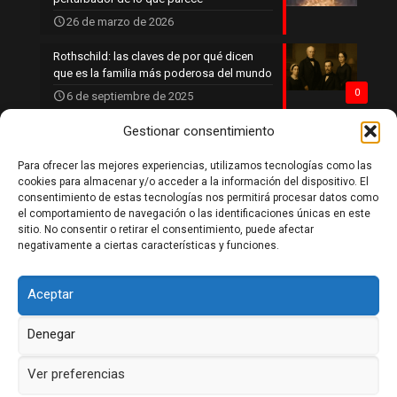
26 de marzo de 2026
Rothschild: las claves de por qué dicen
que es la familia más poderosa del mundo
0
6 de septiembre de 2025
Gestionar consentimiento
Para ofrecer las mejores experiencias, utilizamos tecnologías como las
Política de privacidad
cookies para almacenar y/o acceder a la información del dispositivo. El
Política de cookies
consentimiento de estas tecnologías nos permitirá procesar datos como
Aviso legal
el comportamiento de navegación o las identificaciones únicas en este
Contacto
sitio. No consentir o retirar el consentimiento, puede afectar
negativamente a ciertas características y funciones.
Aceptar
Denegar
DaleLikeSiTeGustaria 2026
Ver preferencias