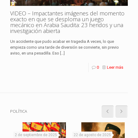
VIDEO – Impactantes imágenes del momento
exacto en que se desploma un juego
mecánico en Arabia Saudita: 23 heridos y una
investigación abierta
Un accidente que pudo acabar en tragedia A veces, lo que
empieza como una tarde de diversión se convierte, sin previo
aviso, en una pesadilla. Eso
[…]
0
Leer más
POLÍTICA
2 de septiembre de 2025
22 de agosto de 2025
19