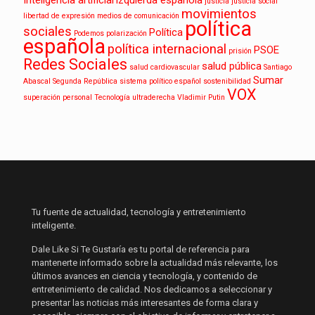
Inteligencia artificial
izquierda española
justicia
justicia social
movimientos
libertad de expresión
medios de comunicación
política
sociales
Política
Podemos
polarización
española
política internacional
PSOE
prisión
Redes Sociales
salud pública
salud cardiovascular
Santiago
Sumar
Abascal
Segunda República
sistema político español
sostenibilidad
VOX
superación personal
Tecnología
ultraderecha
Vladimir Putin
Tu fuente de actualidad, tecnología y entretenimiento
inteligente.
Dale Like Si Te Gustaría es tu portal de referencia para
mantenerte informado sobre la actualidad más relevante, los
últimos avances en ciencia y tecnología, y contenido de
entretenimiento de calidad. Nos dedicamos a seleccionar y
presentar las noticias más interesantes de forma clara y