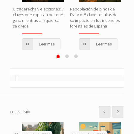
Rojo
El g
Ultraderecha y elecciones: 7
Repoblación de pinos de
en
o c
claves que explican por qué
Franco: 5 claves ocultas de
que
gana mientras la izquierda
su impacto en los incendios
se divide
forestales de España
Leer más
Leer más
ECONOMÍA