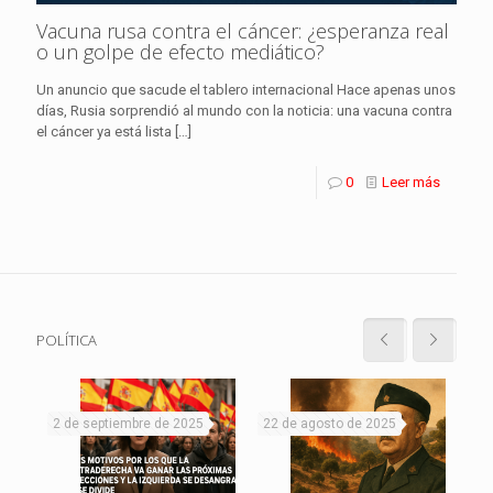
Vacuna rusa contra el cáncer: ¿esperanza real
o un golpe de efecto mediático?
Un anuncio que sacude el tablero internacional Hace apenas unos
días, Rusia sorprendió al mundo con la noticia: una vacuna contra
el cáncer ya está lista
[…]
0
Leer más
POLÍTICA
2 de septiembre de 2025
22 de agosto de 2025
19