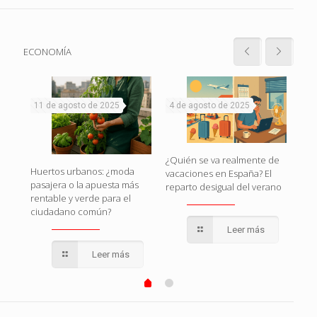
ECONOMÍA
11 de agosto de 2025
4 de agosto de 2025
1 d
naza
¿Quién se va realmente de
Huertos urbanos: ¿moda
Esp
vacaciones en España? El
pasajera o la apuesta más
esto
reparto desigual del verano
rentable y verde para el
pol
ciudadano común?
qui
Leer más
Leer más