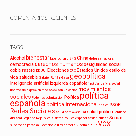
COMENTARIOS RECIENTES
TAGS
bienestar
Alcohol
China
bipartidismo
BNG
defensa nacional
derechos humanos
democracia
desigualdad social
doble rasero
Elecciones
Estados Unidos
estilo de
EE.UU.
ERC
geopolítica
vida saludable
Gabriel Rufián
Gaza
Inteligencia artificial
izquierda española
justicia
justicia social
movimientos
libertad de expresión
medios de comunicación
política
sociales
Política
Podemos
polarización
española
política internacional
PSOE
prisión
Redes Sociales
salud pública
salud cardiovascular
Santiago
Sumar
Abascal
Segunda República
sistema político español
sostenibilidad
VOX
superación personal
Tecnología
ultraderecha
Vladimir Putin