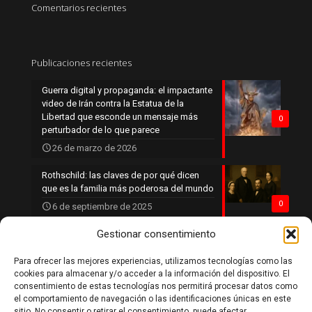
Comentarios recientes
Publicaciones recientes
Guerra digital y propaganda: el impactante
video de Irán contra la Estatua de la
Libertad que esconde un mensaje más
0
perturbador de lo que parece
26 de marzo de 2026
Rothschild: las claves de por qué dicen
que es la familia más poderosa del mundo
0
6 de septiembre de 2025
Gestionar consentimiento
Para ofrecer las mejores experiencias, utilizamos tecnologías como las
Política de privacidad
cookies para almacenar y/o acceder a la información del dispositivo. El
Política de cookies
consentimiento de estas tecnologías nos permitirá procesar datos como
Aviso legal
el comportamiento de navegación o las identificaciones únicas en este
Contacto
sitio. No consentir o retirar el consentimiento, puede afectar