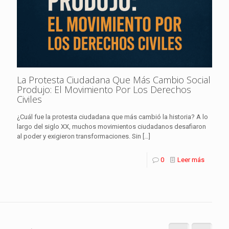
La Protesta Ciudadana Que Más Cambio Social
Produjo: El Movimiento Por Los Derechos
Civiles
¿Cuál fue la protesta ciudadana que más cambió la historia? A lo
largo del siglo XX, muchos movimientos ciudadanos desafiaron
al poder y exigieron transformaciones. Sin
[…]
0
Leer más