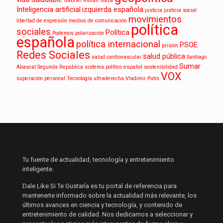
Gabriel Rufián
Gaza
Inteligencia artificial
izquierda española
justicia
justicia social
movimientos
libertad de expresión
medios de comunicación
política
sociales
Política
Podemos
polarización
española
política internacional
PSOE
prisión
Redes Sociales
salud pública
salud cardiovascular
Santiago
Sumar
Abascal
Segunda República
sistema político español
sostenibilidad
VOX
superación personal
Tecnología
ultraderecha
Vladimir Putin
Tu fuente de actualidad, tecnología y entretenimiento
inteligente.
Dale Like Si Te Gustaría es tu portal de referencia para
mantenerte informado sobre la actualidad más relevante, los
últimos avances en ciencia y tecnología, y contenido de
entretenimiento de calidad. Nos dedicamos a seleccionar y