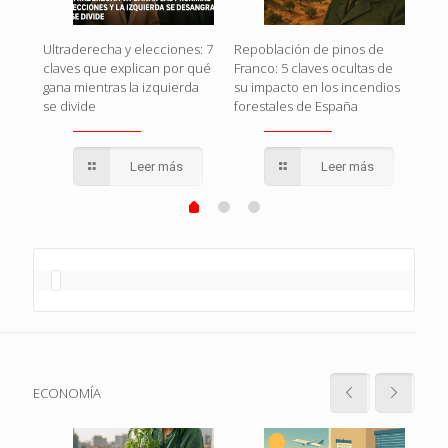
Rojo
El g
Ultraderecha y elecciones: 7
Repoblación de pinos de
en
o c
claves que explican por qué
Franco: 5 claves ocultas de
que
gana mientras la izquierda
su impacto en los incendios
se divide
forestales de España
Leer más
Leer más
ECONOMÍA