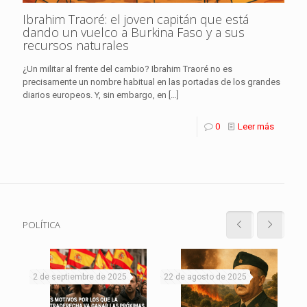
Ibrahim Traoré: el joven capitán que está
dando un vuelco a Burkina Faso y a sus
recursos naturales
¿Un militar al frente del cambio? Ibrahim Traoré no es
precisamente un nombre habitual en las portadas de los grandes
diarios europeos. Y, sin embargo, en
[…]
0
Leer más
POLÍTICA
2 de septiembre de 2025
22 de agosto de 2025
19