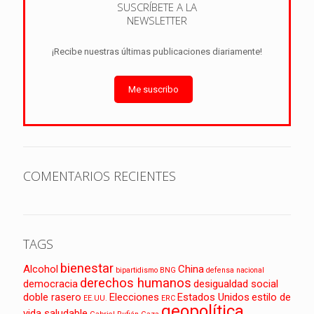
SUSCRÍBETE A LA
NEWSLETTER
¡Recibe nuestras últimas publicaciones diariamente!
Me suscribo
COMENTARIOS RECIENTES
TAGS
bienestar
Alcohol
China
bipartidismo
BNG
defensa nacional
derechos humanos
democracia
desigualdad social
doble rasero
Elecciones
Estados Unidos
estilo de
EE.UU.
ERC
geopolítica
vida saludable