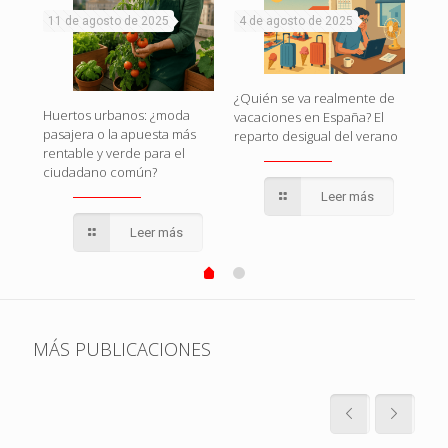
11 de agosto de 2025
4 de agosto de 2025
1 d
naza
¿Quién se va realmente de
Huertos urbanos: ¿moda
Esp
vacaciones en España? El
pasajera o la apuesta más
esto
reparto desigual del verano
rentable y verde para el
pol
ciudadano común?
qui
Leer más
Leer más
MÁS PUBLICACIONES