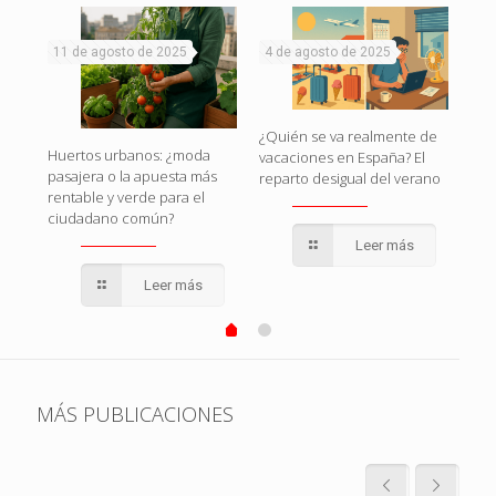
11 de agosto de 2025
4 de agosto de 2025
1 d
naza
¿Quién se va realmente de
Huertos urbanos: ¿moda
Esp
vacaciones en España? El
pasajera o la apuesta más
esto
reparto desigual del verano
rentable y verde para el
pol
ciudadano común?
qui
Leer más
Leer más
MÁS PUBLICACIONES