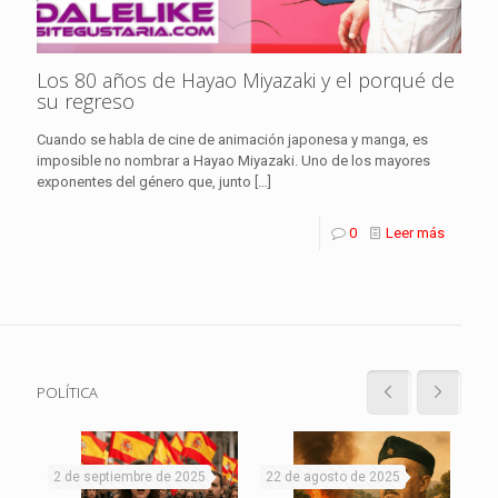
Los 80 años de Hayao Miyazaki y el porqué de
su regreso
Cuando se habla de cine de animación japonesa y manga, es
imposible no nombrar a Hayao Miyazaki. Uno de los mayores
exponentes del género que, junto
[…]
0
Leer más
POLÍTICA
2 de septiembre de 2025
22 de agosto de 2025
19