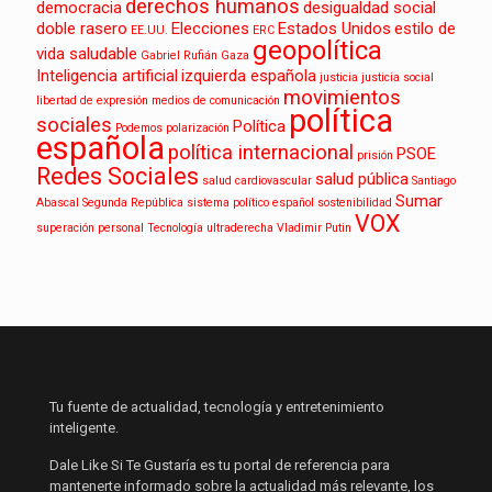
derechos humanos
democracia
desigualdad social
doble rasero
Elecciones
Estados Unidos
estilo de
EE.UU.
ERC
geopolítica
vida saludable
Gabriel Rufián
Gaza
Inteligencia artificial
izquierda española
justicia
justicia social
movimientos
libertad de expresión
medios de comunicación
política
sociales
Política
Podemos
polarización
española
política internacional
PSOE
prisión
Redes Sociales
salud pública
salud cardiovascular
Santiago
Sumar
Abascal
Segunda República
sistema político español
sostenibilidad
VOX
superación personal
Tecnología
ultraderecha
Vladimir Putin
Tu fuente de actualidad, tecnología y entretenimiento
inteligente.
Dale Like Si Te Gustaría es tu portal de referencia para
mantenerte informado sobre la actualidad más relevante, los