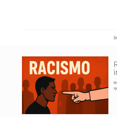
D
Má
ig