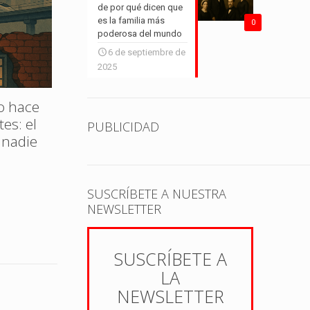
de por qué dicen que
es la familia más
0
poderosa del mundo
6 de septiembre de
La invasión china: ¿amenaza
2025
real o humo comercial?
o hace
Huert
es: el
pasaj
PUBLICIDAD
Leer más
 nadie
renta
ciud
SUSCRÍBETE A NUESTRA
NEWSLETTER
SUSCRÍBETE A
LA
NEWSLETTER