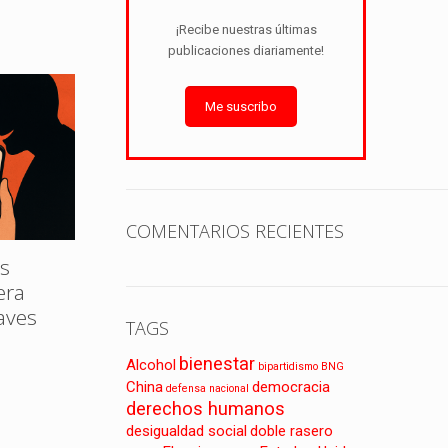
¡Recibe nuestras últimas
publicaciones diariamente!
Me suscribo
COMENTARIOS RECIENTES
s
era
laves
TAGS
bienestar
Alcohol
bipartidismo
BNG
China
democracia
defensa nacional
derechos humanos
desigualdad social
doble rasero