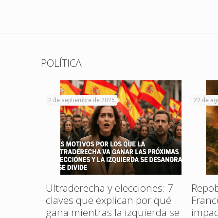
POLÍTICA
2 de septiembre de 2025
22 de ag
al Rojo
ta en La
Ultraderecha y elecciones: 7
Repob
claves que explican por qué
Franc
gana mientras la izquierda se
impac