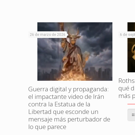
26 de marzo de 2026
6 de sep
Rothsc
qué di
Guerra digital y propaganda:
más p
el impactante video de Irán
contra la Estatua de la
Libertad que esconde un
mensaje más perturbador de
lo que parece