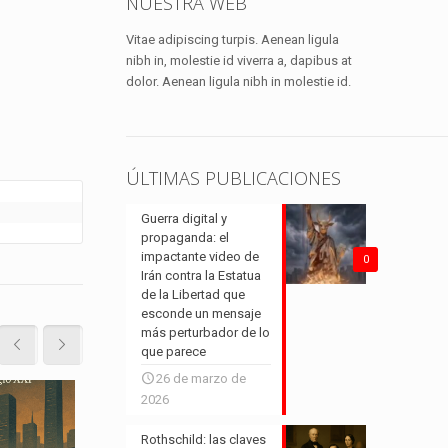
NUESTRA WEB
cambiarlo todo
Vitae adipiscing turpis. Aenean ligula
nibh in, molestie id viverra a, dapibus at
Leer más
dolor. Aenean ligula nibh in molestie id.
ÚLTIMAS PUBLICACIONES
Guerra digital y
propaganda: el
impactante video de
0
Irán contra la Estatua
de la Libertad que
esconde un mensaje
más perturbador de lo
que parece
26 de marzo de
2026
28 de julio de 2025
11 de ag
Rothschild: las claves