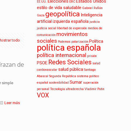
Elecciones
Estados Unidos
EE.UU.
ERC
estilo de vida saludable
Gabriel Rufián
geopolítica
Inteligencia
Gaza
artificial
izquierda española
justicia
justicia social
libertad de expresión
medios de
movimientos
comunicación
sociales
ostrar todo
Política
Podemos
polarización
política española
política internacional
prisión
Redes Sociales
PSOE
frazan de
salud
salud pública
cardiovascular
Santiago
Abascal
Segunda República
sistema político
Sumar
español
sostenibilidad
superación
r simple
personal
Tecnología
ultraderecha
Vladimir Putin
VOX
Leer más