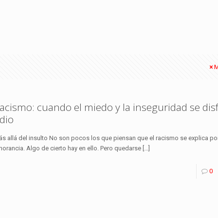
M
acismo: cuando el miedo y la inseguridad se dis
dio
s allá del insulto No son pocos los que piensan que el racismo se explica po
norancia. Algo de cierto hay en ello. Pero quedarse
[…]
0