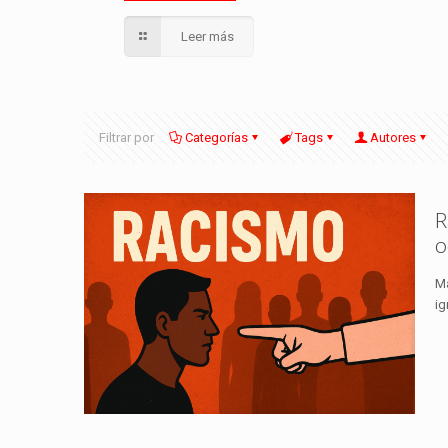
Leer más
Filtrar por
Categorías
Tags
Autores
R
o
Má
ig