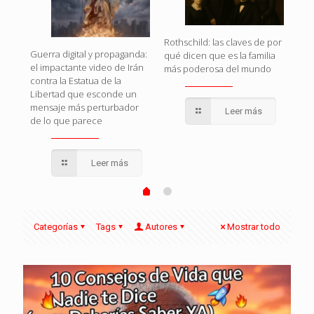
Rothschild: las claves de por
Cua
Guerra digital y propaganda:
qué dicen que es la familia
Uni
el impactante video de Irán
s
más poderosa del mundo
pote
contra la Estatua de la
que
Libertad que esconde un
mensaje más perturbador
Leer más
de lo que parece
Leer más
Categorías
Tags
Autores
Mostrar todo