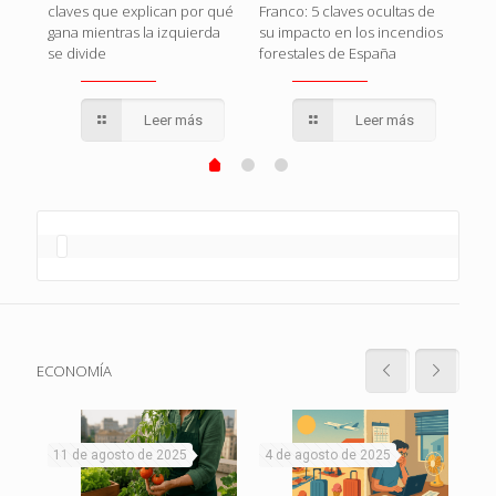
claves que explican por qué
Franco: 5 claves ocultas de
que
gana mientras la izquierda
su impacto en los incendios
se divide
forestales de España
Leer más
Leer más
ECONOMÍA
11 de agosto de 2025
4 de agosto de 2025
1 d