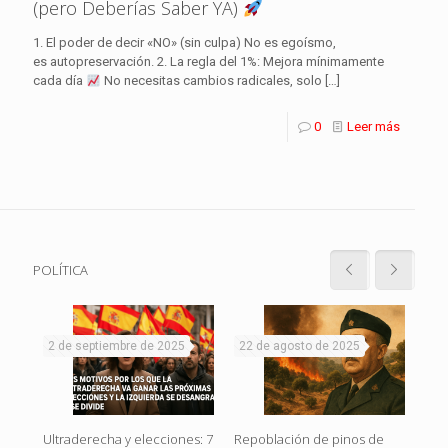
(pero Deberías Saber YA)
1. El poder de decir «NO» (sin culpa) No es egoísmo,
es autopreservación. 2. La regla del 1%: Mejora mínimamente
cada día
No necesitas cambios radicales, solo
[…]
0
Leer más
POLÍTICA
2 de septiembre de 2025
22 de agosto de 2025
19
Rojo
El g
Ultraderecha y elecciones: 7
Repoblación de pinos de
en
o c