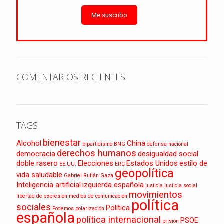
Me suscribo
COMENTARIOS RECIENTES
TAGS
bienestar
Alcohol
China
bipartidismo
BNG
defensa nacional
derechos humanos
democracia
desigualdad social
doble rasero
Elecciones
Estados Unidos
estilo de
EE.UU.
ERC
geopolítica
vida saludable
Gabriel Rufián
Gaza
Inteligencia artificial
izquierda española
justicia
justicia social
movimientos
libertad de expresión
medios de comunicación
política
sociales
Política
Podemos
polarización
española
política internacional
PSOE
prisión