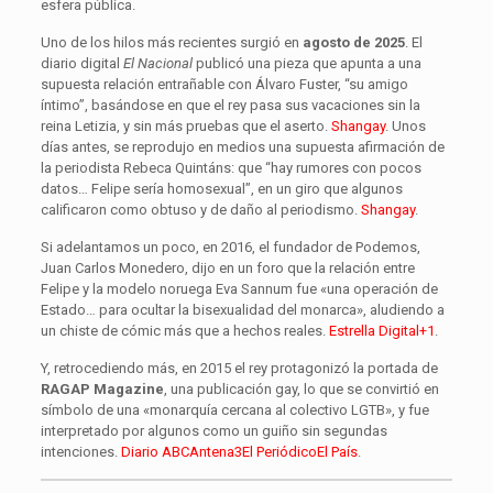
esfera pública.
Uno de los hilos más recientes surgió en
agosto de 2025
. El
diario digital
El Nacional
publicó una pieza que apunta a una
supuesta relación entrañable con Álvaro Fuster, “su amigo
íntimo”, basándose en que el rey pasa sus vacaciones sin la
reina Letizia, y sin más pruebas que el aserto.
Shangay
. Unos
días antes, se reprodujo en medios una supuesta afirmación de
la periodista Rebeca Quintáns: que “hay rumores con pocos
datos… Felipe sería homosexual”, en un giro que algunos
calificaron como obtuso y de daño al periodismo.
Shangay
.
Si adelantamos un poco, en 2016, el fundador de Podemos,
Juan Carlos Monedero, dijo en un foro que la relación entre
Felipe y la modelo noruega Eva Sannum fue «una operación de
Estado… para ocultar la bisexualidad del monarca», aludiendo a
un chiste de cómic más que a hechos reales.
Estrella Digital+1
.
Y, retrocediendo más, en 2015 el rey protagonizó la portada de
RAGAP Magazine
, una publicación gay, lo que se convirtió en
símbolo de una «monarquía cercana al colectivo LGTB», y fue
interpretado por algunos como un guiño sin segundas
intenciones.
Diario ABC
Antena3
El Periódico
El País
.