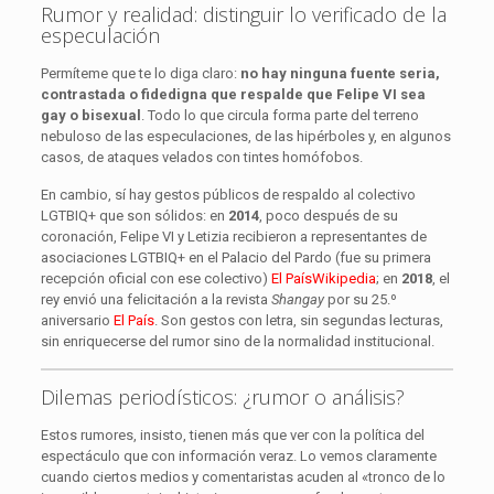
Rumor y realidad: distinguir lo verificado de la
especulación
Permíteme que te lo diga claro:
no hay ninguna fuente seria,
contrastada o fidedigna que respalde que Felipe VI sea
gay o bisexual
. Todo lo que circula forma parte del terreno
nebuloso de las especulaciones, de las hipérboles y, en algunos
casos, de ataques velados con tintes homófobos.
En cambio, sí hay gestos públicos de respaldo al colectivo
LGTBIQ+ que son sólidos: en
2014
, poco después de su
coronación, Felipe VI y Letizia recibieron a representantes de
asociaciones LGTBIQ+ en el Palacio del Pardo (fue su primera
recepción oficial con ese colectivo)
El País
Wikipedia
; en
2018
, el
rey envió una felicitación a la revista
Shangay
por su 25.º
aniversario
El País
. Son gestos con letra, sin segundas lecturas,
sin enriquecerse del rumor sino de la normalidad institucional.
Dilemas periodísticos: ¿rumor o análisis?
Estos rumores, insisto, tienen más que ver con la política del
espectáculo que con información veraz. Lo vemos claramente
cuando ciertos medios y comentaristas acuden al «tronco de lo