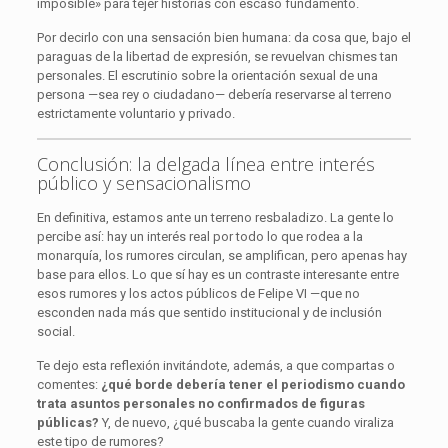
imposible» para tejer historias con escaso fundamento.
Por decirlo con una sensación bien humana: da cosa que, bajo el
paraguas de la libertad de expresión, se revuelvan chismes tan
personales. El escrutinio sobre la orientación sexual de una
persona —sea rey o ciudadano— debería reservarse al terreno
estrictamente voluntario y privado.
Conclusión: la delgada línea entre interés
público y sensacionalismo
En definitiva, estamos ante un terreno resbaladizo. La gente lo
percibe así: hay un interés real por todo lo que rodea a la
monarquía, los rumores circulan, se amplifican, pero apenas hay
base para ellos. Lo que sí hay es un contraste interesante entre
esos rumores y los actos públicos de Felipe VI —que no
esconden nada más que sentido institucional y de inclusión
social.
Te dejo esta reflexión invitándote, además, a que compartas o
comentes:
¿qué borde debería tener el periodismo cuando
trata asuntos personales no confirmados de figuras
públicas?
Y, de nuevo, ¿qué buscaba la gente cuando viraliza
este tipo de rumores?