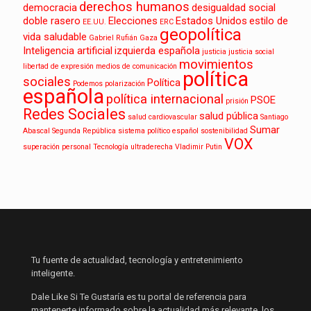
derechos humanos
democracia
desigualdad social
doble rasero
Elecciones
Estados Unidos
estilo de
EE.UU.
ERC
geopolítica
vida saludable
Gabriel Rufián
Gaza
Inteligencia artificial
izquierda española
justicia
justicia social
movimientos
libertad de expresión
medios de comunicación
política
sociales
Política
Podemos
polarización
española
política internacional
PSOE
prisión
Redes Sociales
salud pública
salud cardiovascular
Santiago
Sumar
Abascal
Segunda República
sistema político español
sostenibilidad
VOX
superación personal
Tecnología
ultraderecha
Vladimir Putin
Tu fuente de actualidad, tecnología y entretenimiento
inteligente.
Dale Like Si Te Gustaría es tu portal de referencia para
mantenerte informado sobre la actualidad más relevante, los