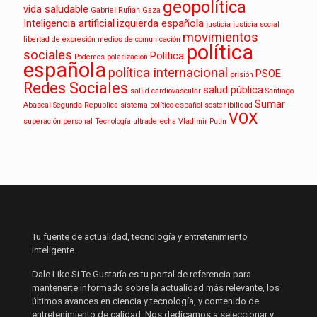
geopolítica
vida saludable
Gabriel Rufián
Gaza
Inteligencia artificial
izquierda española
justicia
justicia social
movimientos
libertad de expresión
medios de comunicación
política
sociales
Política
Podemos
polarización
española
política internacional
PSOE
prisión
Redes Sociales
salud pública
salud cardiovascular
Santiago
Sumar
Abascal
Segunda República
sistema político español
sostenibilidad
VOX
superación personal
Tecnología
ultraderecha
Vladimir Putin
Tu fuente de actualidad, tecnología y entretenimiento
inteligente.
Dale Like Si Te Gustaría es tu portal de referencia para
mantenerte informado sobre la actualidad más relevante, los
últimos avances en ciencia y tecnología, y contenido de
entretenimiento de calidad. Nos dedicamos a seleccionar y