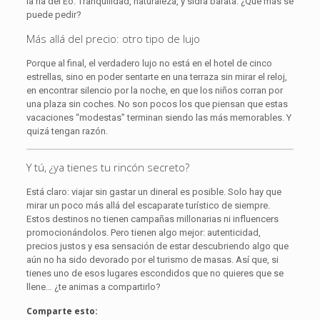
la ría del Eo. Tranquilidad, naturaleza, y sidra barata. ¿Qué más se
puede pedir?
Más allá del precio: otro tipo de lujo
Porque al final, el verdadero lujo no está en el hotel de cinco
estrellas, sino en poder sentarte en una terraza sin mirar el reloj,
en encontrar silencio por la noche, en que los niños corran por
una plaza sin coches. No son pocos los que piensan que estas
vacaciones “modestas” terminan siendo las más memorables. Y
quizá tengan razón.
Y tú, ¿ya tienes tu rincón secreto?
Está claro: viajar sin gastar un dineral es posible. Solo hay que
mirar un poco más allá del escaparate turístico de siempre.
Estos destinos no tienen campañas millonarias ni influencers
promocionándolos. Pero tienen algo mejor: autenticidad,
precios justos y esa sensación de estar descubriendo algo que
aún no ha sido devorado por el turismo de masas. Así que, si
tienes uno de esos lugares escondidos que no quieres que se
llene… ¿te animas a compartirlo?
Comparte esto: