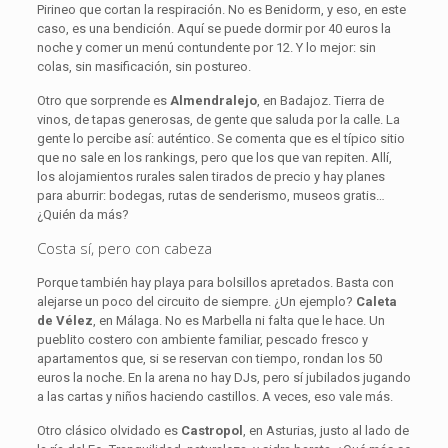
Pirineo que cortan la respiración. No es Benidorm, y eso, en este
caso, es una bendición. Aquí se puede dormir por 40 euros la
noche y comer un menú contundente por 12. Y lo mejor: sin
colas, sin masificación, sin postureo.
Otro que sorprende es
Almendralejo
, en Badajoz. Tierra de
vinos, de tapas generosas, de gente que saluda por la calle. La
gente lo percibe así: auténtico. Se comenta que es el típico sitio
que no sale en los rankings, pero que los que van repiten. Allí,
los alojamientos rurales salen tirados de precio y hay planes
para aburrir: bodegas, rutas de senderismo, museos gratis…
¿Quién da más?
Costa sí, pero con cabeza
Porque también hay playa para bolsillos apretados. Basta con
alejarse un poco del circuito de siempre. ¿Un ejemplo?
Caleta
de Vélez
, en Málaga. No es Marbella ni falta que le hace. Un
pueblito costero con ambiente familiar, pescado fresco y
apartamentos que, si se reservan con tiempo, rondan los 50
euros la noche. En la arena no hay DJs, pero sí jubilados jugando
a las cartas y niños haciendo castillos. A veces, eso vale más.
Otro clásico olvidado es
Castropol
, en Asturias, justo al lado de